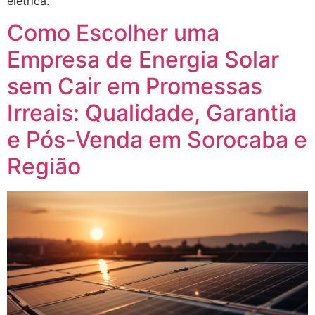
elétrica.
Como Escolher uma
Empresa de Energia Solar
sem Cair em Promessas
Irreais: Qualidade, Garantia
e Pós-Venda em Sorocaba e
Região