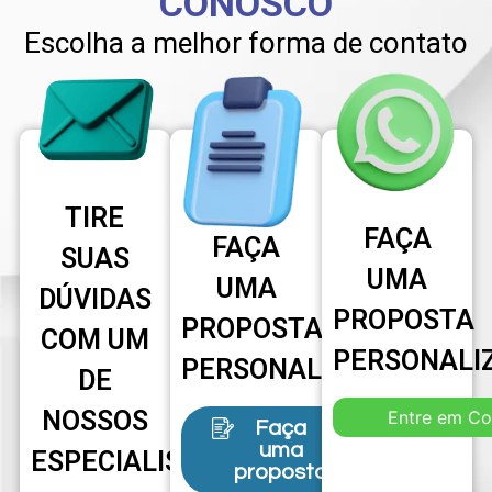
CONOSCO
Escolha a melhor forma de contato
TIRE
FAÇA
FAÇA
SUAS
UMA
UMA
DÚVIDAS
PROPOSTA
PROPOSTA
COM UM
PERSONALI
PERSONALIZADA
DE
NOSSOS
Entre em Co
Faça
uma
ESPECIALISTAS
proposta